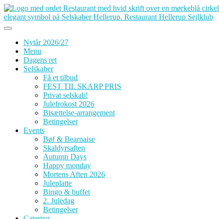
Skip
to
content
Nytår 2026/27
Menu
Dagens ret
Selskaber
Få et tilbud
FEST TIL SKARP PRIS
Privat selskab!
Julefrokost 2026
Bisættelse-arrangement
Betingelser
Events
Bøf & Bearnaise
Skaldyrsaften
Autumn Days
Happy monday
Mortens Aften 2026
Juleplatte
Bingo & buffet
2. Juledag
Betingelser
Catering