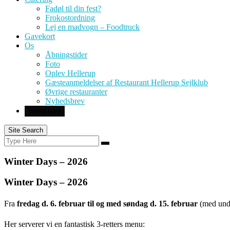
Fadøl til din fest?
Frokostordning
Lej en madvogn – Foodtruck
Gavekort
Os
Åbningstider
Foto
Oplev Hellerup
Gæsteanmeldelser af Restaurant Hellerup Sejlklub
Øvrige restauranter
Nyhedsbrev
Bestil bord
Site Search
Search
Search
for:
Winter Days – 2026
Winter Days – 2026
Fra
fredag d. 6. februar til og med søndag d. 15. februar
(med undta
Her serverer vi en fantastisk 3-retters menu: