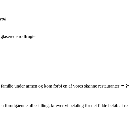
brød
glaserede rodfrugter
din familie under armen og kom forbi en af vores skønne restauranter 🍴
 forudgående afbestilling, kræver vi betaling for det fulde beløb af re