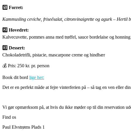
1️⃣ Forret:
Kammusling ceviche, friseésalat, citronvinaigrette og agurk
– Hertil 
2️⃣ Hovedret:
Kalvecuvette, pommes anna med trøffel, sauce bordelaise og honning 
3️⃣ Dessert:
Chokoladetrifli, pistacie, mascarpone creme og hindbær
💰 Pris: 250 kr. pr. person
Book dit bord
lige her:
Det er en perfekt måde at fejre vinterferien på – så tag en ven eller 
Vi gør opmærksom på, at hvis du ikke møder op til din reservation uden
Find os
Paul Elvstrøms Plads 1