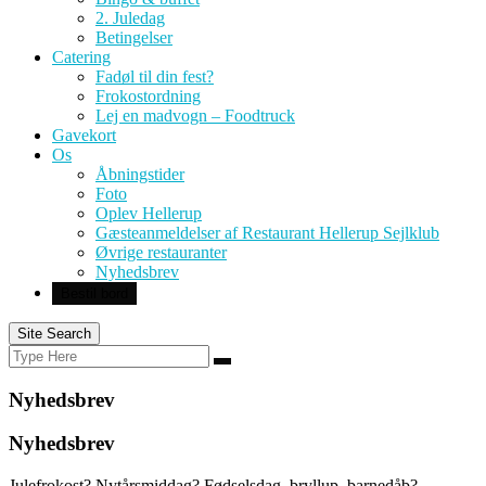
2. Juledag
Betingelser
Catering
Fadøl til din fest?
Frokostordning
Lej en madvogn – Foodtruck
Gavekort
Os
Åbningstider
Foto
Oplev Hellerup
Gæsteanmeldelser af Restaurant Hellerup Sejlklub
Øvrige restauranter
Nyhedsbrev
Bestil bord
Site Search
Search
Search
for:
Nyhedsbrev
Nyhedsbrev
Julefrokost? Nytårsmiddag? Fødselsdag, bryllup, barnedåb?