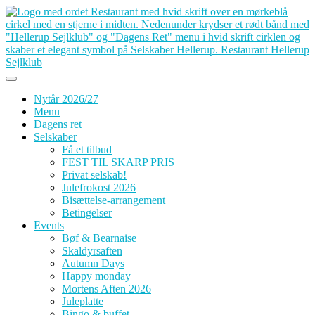
Skip
to
content
Nytår 2026/27
Menu
Dagens ret
Selskaber
Få et tilbud
FEST TIL SKARP PRIS
Privat selskab!
Julefrokost 2026
Bisættelse-arrangement
Betingelser
Events
Bøf & Bearnaise
Skaldyrsaften
Autumn Days
Happy monday
Mortens Aften 2026
Juleplatte
Bingo & buffet